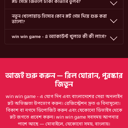
স্লট গেমে জিতলে টাকা কীভাবে তুলব?
নতুন খেলোয়াড় হিসেবে কোন স্লট গেম দিয়ে শুরু করা
ভালো?
win win game - এ অ্যাকাউন্ট খুলতে কী কী লাগে?
আজই শুরু করুন — রিল ঘোরান, পুরস্কার
জিতুন
win win game - এ যোগ দিন এবং বাংলাদেশের সেরা অনলাইন
স্লট অভিজ্ঞতা উপভোগ করুন। রেজিস্ট্রেশন দ্রুত ও বিনামূল্যে।
বিকাশ বা নগদে ডিপোজিট করুন এবং যেকোনো ডিভাইস থেকে
স্লট জগতে প্রবেশ করুন। win win game সবসময় আপনার
পাশে আছে — মোবাইলে, যেকোনো সময়, বাংলায়।