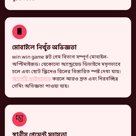
মোবাইলে নিখুঁত অভিজ্ঞতা
win win game স্লট গেম বিভাগ সম্পূর্ণ মোবাইল-
অপ্টিমাইজড। যেকোনো অ্যান্ড্রয়েড ডিভাইসে মসৃণভাবে
চলে এবং ছোট স্ক্রিনেও রিলের বিস্তারিত স্পষ্ট দেখা যায়।
অ্যাপটি ডাউনলোড
করলে আরও দ্রুত এবং নিরবচ্ছিন্ন
গেমিং অভিজ্ঞতা পাওয়া যায়।
স্থানীয় পেমেন্ট সহায়তা