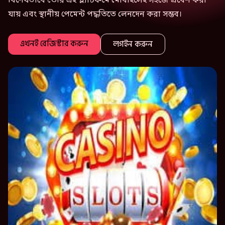
বিশেষভাবে তৈরি এই প্ল্যাটফর্মে মোবাইলেই সহজে প্রবেশ করা
যায় এবং স্থানীয় পেমেন্ট পদ্ধতিতে লেনদেন করা সম্ভব।
এখনই রেজিস্টার করুন
লগইন করুন