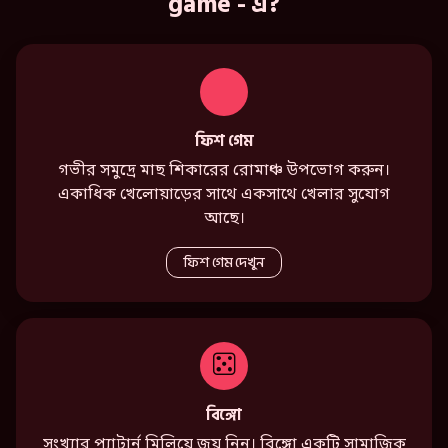
game - এ?
ফিশ গেম
গভীর সমুদ্রে মাছ শিকারের রোমাঞ্চ উপভোগ করুন।
একাধিক খেলোয়াড়ের সাথে একসাথে খেলার সুযোগ
আছে।
ফিশ গেম দেখুন
বিঙ্গো
সংখ্যার প্যাটার্ন মিলিয়ে জয় নিন। বিঙ্গো একটি সামাজিক