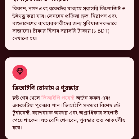
বিকাশ, নগদ এবং রকেটের মাধ্যমে সরাসরি ডিপোজিট ও
উইথড্র করা যায়। লেনদেন প্রক্রিয়া দ্রুত, নিরাপদ এবং
বাংলাদেশের ব্যবহারকারীদের জন্য সুবিধাজনকভাবে
সাজানো। টাকার হিসাব সরাসরি টাকায় (৳ BDT)
দেখানো হয়।
ভিআইপি বোনাস ও পুরস্কার
স্লট গেম খেলে
ভিআইপি পয়েন্ট
অর্জন করুন এবং
একচেটিয়া পুরস্কার পান। ভিআইপি সদস্যরা বিশেষ স্লট
টুর্নামেন্ট, ক্যাশব্যাক অফার এবং অগ্রাধিকার সাপোর্ট
পেয়ে থাকেন। যত বেশি খেলবেন, পুরস্কার তত আকর্ষণীয়
হবে।