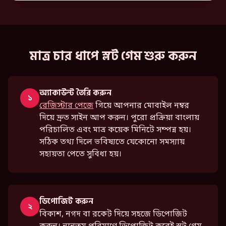
মাত্র চার ধাপে স্লট গেম শুরু করুন
অ্যাকাউন্ট তৈরি করুন
১
রেজিস্টার পেজে
গিয়ে আপনার মোবাইল নম্বর
দিয়ে দ্রুত সাইন আপ করুন। পুরো প্রক্রিয়া বাংলায়
পরিচালিত এবং মাত্র কয়েক মিনিটে সম্পন্ন হয়।
সঠিক তথ্য দিলে ভবিষ্যতে যেকোনো সমস্যায়
সহায়তা পেতে সুবিধা হয়।
ডিপোজিট করুন
২
বিকাশ, নগদ বা রকেট দিয়ে সহজে ডিপোজিট