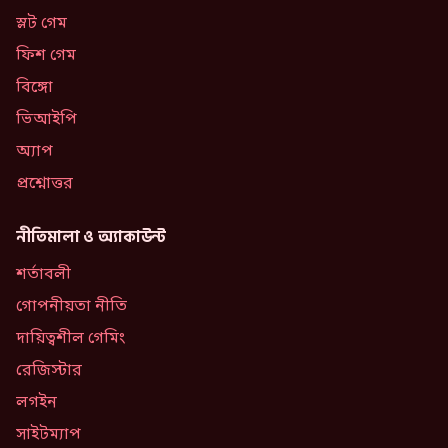
স্লট গেম
ফিশ গেম
বিঙ্গো
ভিআইপি
অ্যাপ
প্রশ্নোত্তর
নীতিমালা ও অ্যাকাউন্ট
শর্তাবলী
গোপনীয়তা নীতি
দায়িত্বশীল গেমিং
রেজিস্টার
লগইন
সাইটম্যাপ